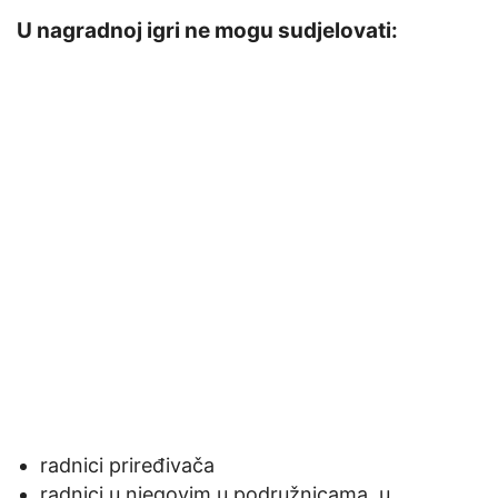
U nagradnoj igri ne mogu sudjelovati:
radnici priređivača
radnici u njegovim u podružnicama, u