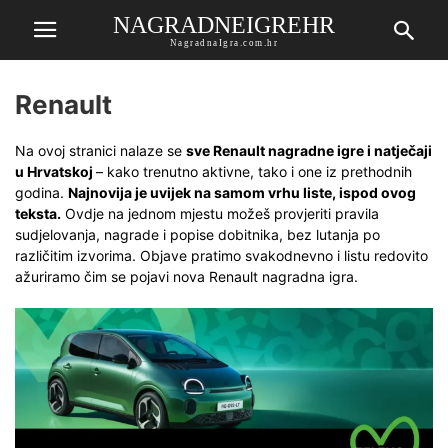
NAGRADNEIGREHR
NagradnaIgra.com.hr
Renault
Na ovoj stranici nalaze se
sve Renault nagradne igre i natječaji
u Hrvatskoj
– kako trenutno aktivne, tako i one iz prethodnih
godina.
Najnovija je uvijek na samom vrhu liste, ispod ovog
teksta.
Ovdje na jednom mjestu možeš provjeriti pravila
sudjelovanja, nagrade i popise dobitnika, bez lutanja po
različitim izvorima. Objave pratimo svakodnevno i listu redovito
ažuriramo čim se pojavi nova Renault nagradna igra.