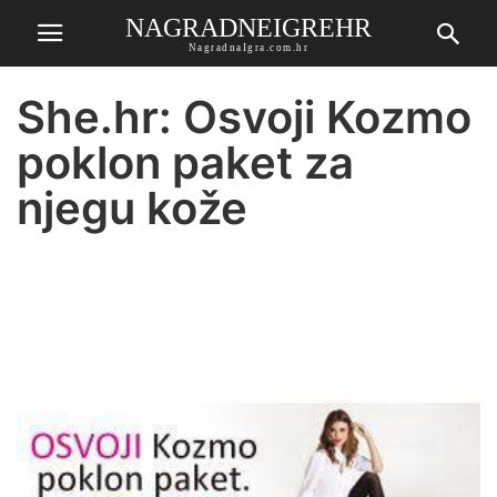
NAGRADNEIGREHR
NagradnaIgra.com.hr
She.hr: Osvoji Kozmo
poklon paket za
njegu kože