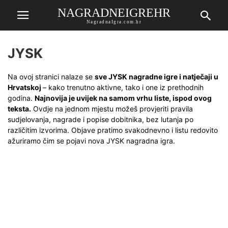
NAGRADNEIGREHR
NagradnaIgra.com.hr
JYSK
Na ovoj stranici nalaze se
sve JYSK nagradne igre i natječaji u
Hrvatskoj
– kako trenutno aktivne, tako i one iz prethodnih
godina.
Najnovija je uvijek na samom vrhu liste, ispod ovog
teksta.
Ovdje na jednom mjestu možeš provjeriti pravila
sudjelovanja, nagrade i popise dobitnika, bez lutanja po
različitim izvorima. Objave pratimo svakodnevno i listu redovito
ažuriramo čim se pojavi nova JYSK nagradna igra.