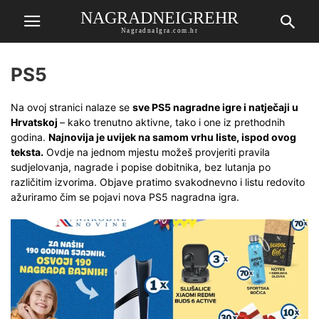
NAGRADNEIGREHR
NagradnaIgra.com.hr
PS5
Na ovoj stranici nalaze se
sve PS5 nagradne igre i natječaji u
Hrvatskoj
– kako trenutno aktivne, tako i one iz prethodnih
godina.
Najnovija je uvijek na samom vrhu liste, ispod ovog
teksta.
Ovdje na jednom mjestu možeš provjeriti pravila
sudjelovanja, nagrade i popise dobitnika, bez lutanja po
različitim izvorima. Objave pratimo svakodnevno i listu redovito
ažuriramo čim se pojavi nova PS5 nagradna igra.