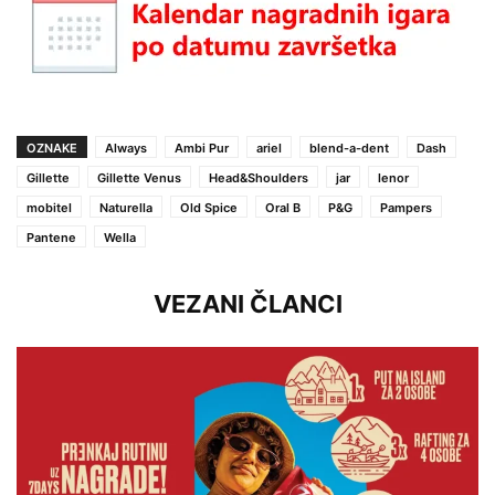
OZNAKE
Always
Ambi Pur
ariel
blend-a-dent
Dash
Gillette
Gillette Venus
Head&Shoulders
jar
lenor
mobitel
Naturella
Old Spice
Oral B
P&G
Pampers
Pantene
Wella
VEZANI ČLANCI