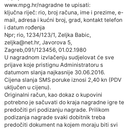
www.mpg.hr/nagradne te upisati:
ključna riječ: rio, broj računa, ime i prezime, e-
mail, adresa i kućni broj, grad, kontakt telefon
i datum rođenja
Npr; rio, 1234/123/1, Zeljka Babic,
zeljka@net.hr
, Javorova 5,
Zagreb,091/123456, 01.02.1980
U nagradnom izvlačenju sudjelovat će sve
prijave koje pristignu Administratoru s
datumom slanja najkasnije 30.06.2016.
Cijena slanja SMS poruke iznosi 2,40 kn (PDV
uključen u cijenu).
Originalni račun, kao dokaz o kupovini
potrebno je sačuvati do kraja nagradne igre te
predočiti pri podizanju nagrade. Prilikom
podizanja nagrade svaki dobitnik treba
predočiti dokument na kojem moraju biti svi