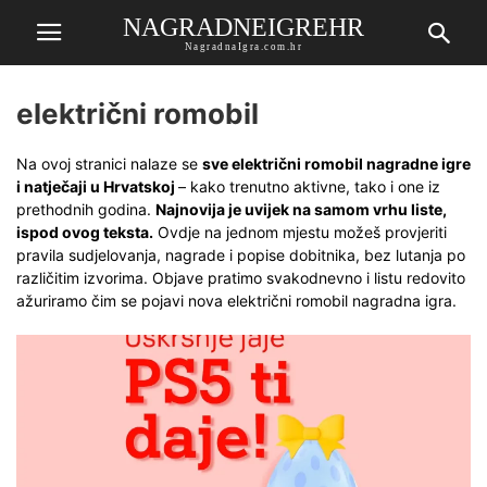
NAGRADNEIGREHR
NagradnaIgra.com.hr
električni romobil
Na ovoj stranici nalaze se
sve električni romobil nagradne igre
i natječaji u Hrvatskoj
– kako trenutno aktivne, tako i one iz
prethodnih godina.
Najnovija je uvijek na samom vrhu liste,
ispod ovog teksta.
Ovdje na jednom mjestu možeš provjeriti
pravila sudjelovanja, nagrade i popise dobitnika, bez lutanja po
različitim izvorima. Objave pratimo svakodnevno i listu redovito
ažuriramo čim se pojavi nova električni romobil nagradna igra.