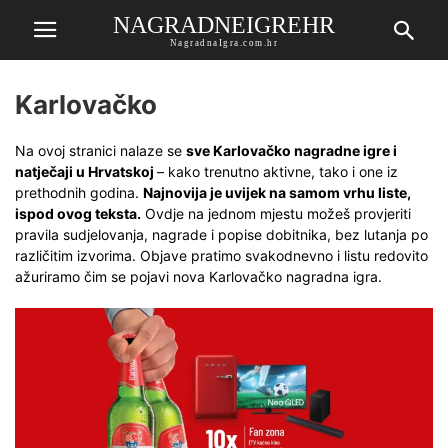
NAGRADNEIGREHR
NagradnaIgra.com.hr
Karlovačko
Na ovoj stranici nalaze se
sve Karlovačko nagradne igre i
natječaji u Hrvatskoj
– kako trenutno aktivne, tako i one iz
prethodnih godina.
Najnovija je uvijek na samom vrhu liste,
ispod ovog teksta.
Ovdje na jednom mjestu možeš provjeriti
pravila sudjelovanja, nagrade i popise dobitnika, bez lutanja po
različitim izvorima. Objave pratimo svakodnevno i listu redovito
ažuriramo čim se pojavi nova Karlovačko nagradna igra.