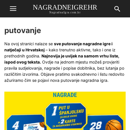
NAGRADNEIGREHR
NagradnaIgra.com.hr
putovanje
Na ovoj stranici nalaze se
sve putovanje nagradne igre i
natječaji u Hrvatskoj
– kako trenutno aktivne, tako i one iz
prethodnih godina.
Najnovija je uvijek na samom vrhu liste,
ispod ovog teksta.
Ovdje na jednom mjestu možeš provjeriti
pravila sudjelovanja, nagrade i popise dobitnika, bez lutanja po
različitim izvorima. Objave pratimo svakodnevno i listu redovito
ažuriramo čim se pojavi nova putovanje nagradna igra.