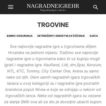
NAGRADNEIGREHR
NagradnaIgra.com.hr
TRGOVINE
BANKE I OSIGURANJA
DETERDŽENTI I SREDSTVA ZA ČIŠĆENJE
DJECA
KAZALIŠTE
KINO
KNJIGE
KOZMETIKA I ZDRAVLJE
Sve najnovije nagradne igre u trgovinama diljem
KUĆNI LJUBIMCI
NOVINE I ČASOPISI
OSTALO
PIVO I SOKOVI
Hrvatske na jednom mjestu. Tražimo sve najnovije
POPUSTI
POSEBNO IZDVOJENO
PREHRANA
RAZNI ČLANCI
nagradne igre u trgovinama kako bi uz kupnju mogli
SLATKIŠI I GRICKALICE
SMS
TRGOVINE
USKRŠNJA NAGRADNA IGRA
igrati i nagradne igre. Kaufland, Lidl, dm,Spar, Konzum,
USLUGE
ZAVRŠENE
NTL, KTC, Tommy, City Center One, Arena su samo
neke od njih. Osim samih nagradnih igara trgovačkih
lanaca u ovoj kategoriji su i nagradne igre poznatih
brandova poput Nivea-e koje se odvijaju u nekom od
trgovačkih lanca. Neke od nagradnih igara su vezane
za slanje SMS-ova ali za dio je dovoljno ubaciti kupon.